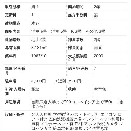
貸主
2年
取引態様
契約期間
1
無
更新料
媒介手数料
木造
建物構造
洋室 6畳
洋室 6畳
K 3畳
その他 3畳
間取内容
地上2階
2階
建物階数
部屋階数
37.81m²
南東
専有面積
部屋向き
1987/10
2009
築年月
大規模修繕
年月
7
部屋/区画番
総戸/区画数
号
4,500円 ※近隣(3500円)
駐車場
相談
空室無
引渡/入居時
状態
期
国際武道大学まで700ｍ、ベイシアまで350ｍ（徒
周辺環境
歩５分）
２人入居可
学生歓迎
バス・トイレ別
エアコン
ロ
設備・条件
フト付き
室内洗濯機置き場
インターネット利用料
無料
インターネット有
TVドアホン
防犯カメラ
プ
ロパンガス
駐車場有
駐輪場
バイク置き場