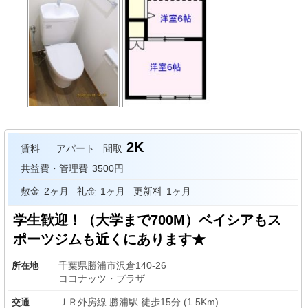
2K
賃料
アパート
間取
共益費・管理費
3500円
敷金
2ヶ月
礼金
1ヶ月
更新料
1ヶ月
学生歓迎！（大学まで700M）ベイシアもス
ポーツジムも近くにあります★
千葉県勝浦市沢倉140-26
所在地
ココナッツ・プラザ
ＪＲ外房線 勝浦駅 徒歩15分 (1.5Km)
交通