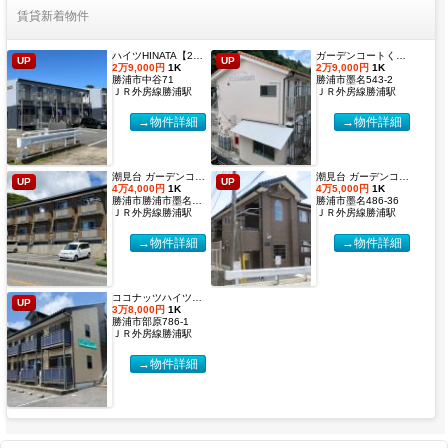
賃貸新着物件
ハイツHINATA【2027年度国際武道大学生 入居申込受付開始しました！】
ガーデンコートくすのき 【2027年度国際武道大学生 入居申込受付開始しました！】
UP
UP
2万9,000円
1K
2万9,000円
1K
勝浦市中谷71
勝浦市墨名543-2
ＪＲ外房線勝浦駅
ＪＲ外房線勝浦駅
→物件詳細
→物件詳細
潮見台 ガーデンコート２【2027年度国際武道大学生 入居申込受付開始しました！】
潮見台 ガーデンコート【2027年度国際武道大学生 入居申込受付開始しました！】
UP
UP
4万4,000円
1K
4万5,000円
1K
勝浦市勝浦市墨名486-32
勝浦市墨名486-36
ＪＲ外房線勝浦駅
ＪＲ外房線勝浦駅
→物件詳細
→物件詳細
ココナッツハイツ６【2027年度国際武道大学生 入居申込受付開始しました！】
UP
3万8,000円
1K
勝浦市部原786-1
ＪＲ外房線勝浦駅
→物件詳細