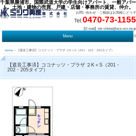
千葉県勝浦市。国際武道大学の学生向けアパート、一般アパー
ト、土地・建物の売買、戸建・店舗・事務所の賃貸、仲介。
お問い合わせ・ご相談はお気軽にどうぞ
0470-73-1155
Tel.
【E-mail】mk-chintai@ace.ocn.ne.jp
【営業時間】09:00 ～ 17:15 【定 休 日】水曜・祭日
Menu
t
c
Home
»
【遮音工事済】ココナッツ・プラザ ２K＋S（201・202・205タイプ）
【遮音工事済】ココナッツ・プラザ ２K＋S（201・
202・205タイプ）