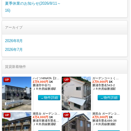
夏季休業のお知らせ(2026/8/11～
16)
アーカイブ
2026年8月
2026年7月
賃貸新着物件
ハイツHINATA【2027年度国際武道大学生 入居申込受付開始しました！】
ガーデンコートくすのき 【2027年度国際武道大学生 入居申込受付開始しました！】
UP
UP
2万9,000円
1K
2万9,000円
1K
勝浦市中谷71
勝浦市墨名543-2
ＪＲ外房線勝浦駅
ＪＲ外房線勝浦駅
→物件詳細
→物件詳細
潮見台 ガーデンコート２【2027年度国際武道大学生 入居申込受付開始しました！】
潮見台 ガーデンコート【2027年度国際武道大学生 入居申込受付開始しました！】
UP
UP
4万4,000円
1K
4万5,000円
1K
勝浦市勝浦市墨名486-32
勝浦市墨名486-36
ＪＲ外房線勝浦駅
ＪＲ外房線勝浦駅