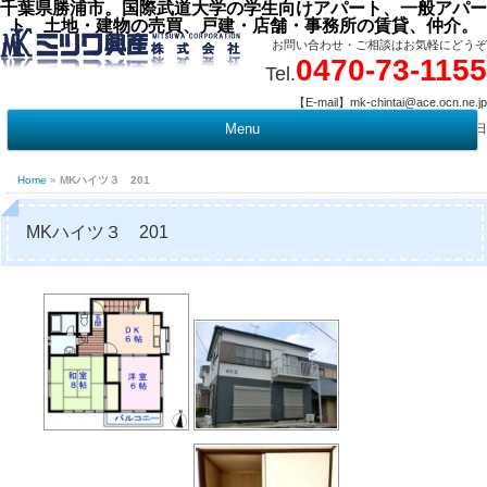
千葉県勝浦市。国際武道大学の学生向けアパート、一般アパー
ト、土地・建物の売買、戸建・店舗・事務所の賃貸、仲介。
お問い合わせ・ご相談はお気軽にどうぞ
0470-73-1155
Tel.
【E-mail】mk-chintai@ace.ocn.ne.jp
【営業時間】09:00 ～ 17:15 【定 休 日】水曜・祭日
Menu
t
c
Home
»
MKハイツ３ 201
MKハイツ３ 201