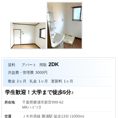
2DK
賃料
アパート
間取
共益費・管理費
3000円
敷金
2ヶ月
礼金
1ヶ月
更新料
1ヶ月
学生歓迎！大学まで徒歩5分♪
千葉県勝浦市新官999-62
所在地
MKハイツ3
ＪＲ外房線 勝浦駅 徒歩13分 (1000m)
交通