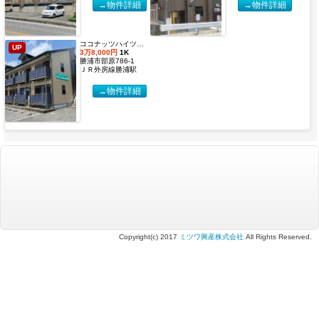
→物件詳細
→物件詳細
ココナッツハイツ６【2027年度国際武道大学生 入居申込受付開始しました！】
UP
3万8,000円
1K
勝浦市部原786-1
ＪＲ外房線勝浦駅
→物件詳細
Copyright(c) 2017
ミツワ興産株式会社
All Rights Reserved.