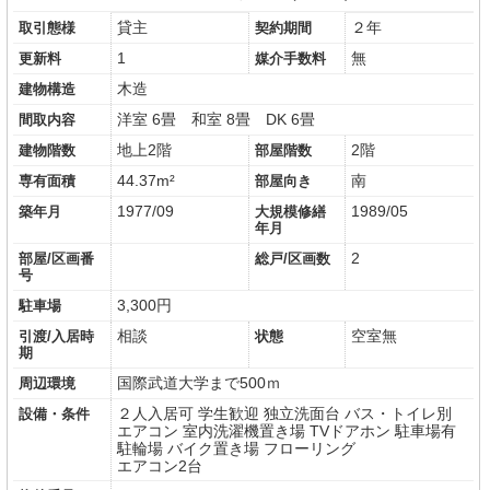
貸主
２年
取引態様
契約期間
1
無
更新料
媒介手数料
木造
建物構造
洋室 6畳
和室 8畳
DK 6畳
間取内容
地上2階
2階
建物階数
部屋階数
44.37m²
南
専有面積
部屋向き
1977/09
1989/05
築年月
大規模修繕
年月
2
部屋/区画番
総戸/区画数
号
3,300円
駐車場
相談
空室無
引渡/入居時
状態
期
国際武道大学まで500ｍ
周辺環境
２人入居可
学生歓迎
独立洗面台
バス・トイレ別
設備・条件
エアコン
室内洗濯機置き場
TVドアホン
駐車場有
駐輪場
バイク置き場
フローリング
エアコン2台