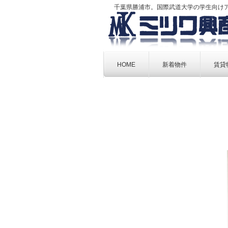
千葉県勝浦市。国際武道大学の学生向け
Skip
to
HOME
新着物件
賃貸
content