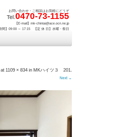
お問い合わせ・ご相談はお気軽にどうぞ
0470-73-1155
Tel.
【E-mail】mk-chintai@ace.ocn.ne.jp
間】09:00 ～ 17:15 【定 休 日】水曜・祭日
at
1109 × 834
in
MKハイツ３ 201
.
Next →