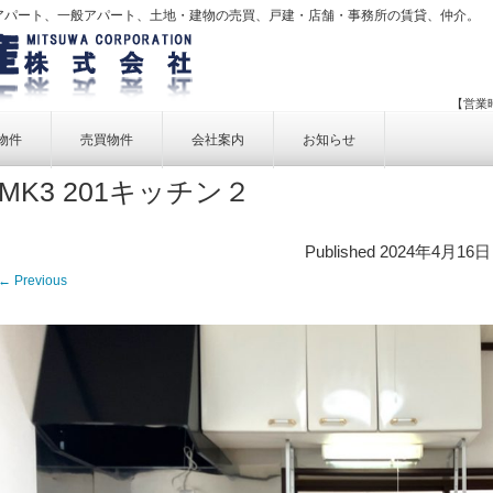
アパート、一般アパート、土地・建物の売買、戸建・店舗・事務所の賃貸、仲介。
【営業時
物件
売買物件
会社案内
お知らせ
MK3 201キッチン２
賃貸物件一覧
売買物件一覧
事業内容
賃貸物件検索
売買物件検索
個人情報保護方針
Published
2024年4月16日
アクセス
← Previous
お問い合せ