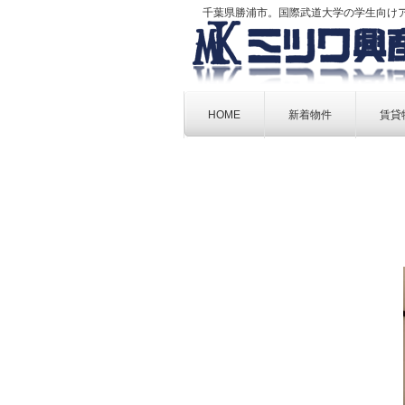
千葉県勝浦市。国際武道大学の学生向け
Skip
to
HOME
新着物件
賃貸
content