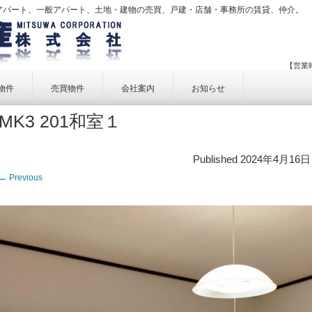
アパート、一般アパート、土地・建物の売買、戸建・店舗・事務所の賃貸、仲介。
【営業時
物件
売買物件
会社案内
お知らせ
MK3 201和室１
賃貸物件一覧
売買物件一覧
事業内容
賃貸物件検索
売買物件検索
個人情報保護方針
Published
2024年4月16日
アクセス
← Previous
お問い合せ