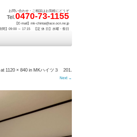
お問い合わせ・ご相談はお気軽にどうぞ
0470-73-1155
Tel.
【E-mail】mk-chintai@ace.ocn.ne.jp
間】09:00 ～ 17:15 【定 休 日】水曜・祭日
at
1120 × 840
in
MKハイツ３ 201
.
Next →