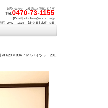
お問い合わせ・ご相談はお気軽にどうぞ
0470-73-1155
Tel.
【E-mail】mk-chintai@ace.ocn.ne.jp
間】09:00 ～ 17:15 【定 休 日】水曜・祭日
日
at
620 × 834
in
MKハイツ３ 201
.