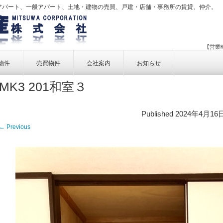
アパート、一般アパート、土地・建物の売買、戸建・店舗・事務所の賃貸、仲介。
【営業時
物件
売買物件
会社案内
お知らせ
MK3 201和室３
賃貸物件一覧
売買物件一覧
事業内容
賃貸物件検索
売買物件検索
個人情報保護方針
Published
2024年4月16
アクセス
← Previous
お問い合せ