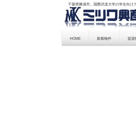
千葉県勝浦市。国際武道大学の学生向け
Skip
to
HOME
新着物件
賃貸
content