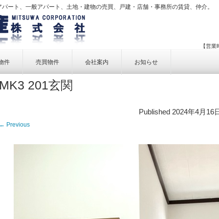
アパート、一般アパート、土地・建物の売買、戸建・店舗・事務所の賃貸、仲介。
【営業時
物件
売買物件
会社案内
お知らせ
MK3 201玄関
賃貸物件一覧
売買物件一覧
事業内容
賃貸物件検索
売買物件検索
個人情報保護方針
Published
2024年4月16
アクセス
← Previous
お問い合せ