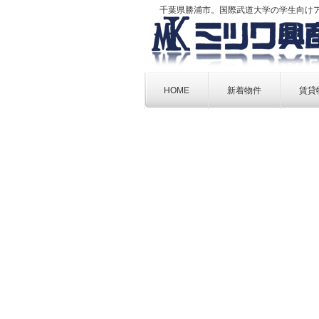
千葉県勝浦市。国際武道大学の学生向け
Skip
to
HOME
新着物件
賃貸
content