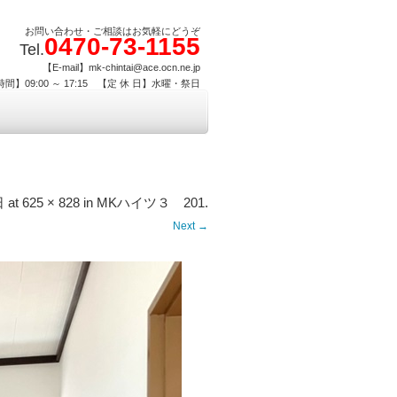
お問い合わせ・ご相談はお気軽にどうぞ
0470-73-1155
Tel.
【E-mail】mk-chintai@ace.ocn.ne.jp
間】09:00 ～ 17:15 【定 休 日】水曜・祭日
日
at
625 × 828
in
MKハイツ３ 201
.
Next →