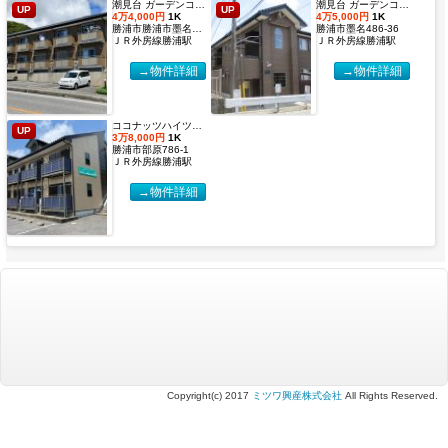
潮見台 ガーデンコート２【2027年度国際武道大学生 入居申込受付開始しました！】
潮見台 ガーデンコート【2027年度国際武道大学生 入居申込受付開始しました！】
UP
UP
4万4,000円
1K
4万5,000円
1K
勝浦市勝浦市墨名486-32
勝浦市墨名486-36
ＪＲ外房線勝浦駅
ＪＲ外房線勝浦駅
→物件詳細
→物件詳細
ココナッツハイツ６【2027年度国際武道大学生 入居申込受付開始しました！】
UP
3万8,000円
1K
勝浦市部原786-1
ＪＲ外房線勝浦駅
→物件詳細
Copyright(c) 2017
ミツワ興産株式会社
All Rights Reserved.