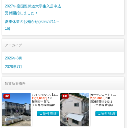
2027年度国際武道大学生入居申込
受付開始しました！
夏季休業のお知らせ(2026/8/11～
16)
アーカイブ
2026年8月
2026年7月
賃貸新着物件
ハイツHINATA【2027年度国際武道大学生 入居申込受付開始しました！】
ガーデンコートくすのき 【2027年度国際武道大学生 入居申込受付開始しました！】
UP
UP
2万9,000円
1K
2万9,000円
1K
勝浦市中谷71
勝浦市墨名543-2
ＪＲ外房線勝浦駅
ＪＲ外房線勝浦駅
→物件詳細
→物件詳細