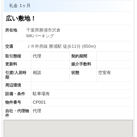
礼金
1ヶ月
広い敷地！
千葉県勝浦市沢倉
所在地
MKパーキング
ＪＲ外房線 勝浦駅 徒歩11分 (850m)
交通
代理
取引態様
契約期間
更新料
媒介手数料
相談
空室有
引渡/入居時
状態
期
周辺環境
駐車場有
設備・条件
CP001
物件番号
代理
自社・代理物
件