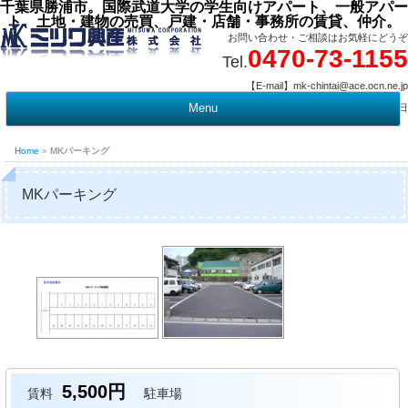
千葉県勝浦市。国際武道大学の学生向けアパート、一般アパー
ト、土地・建物の売買、戸建・店舗・事務所の賃貸、仲介。
お問い合わせ・ご相談はお気軽にどうぞ
0470-73-1155
Tel.
【E-mail】mk-chintai@ace.ocn.ne.jp
【営業時間】09:00 ～ 17:15 【定 休 日】水曜・祭日
Menu
t
c
Home
»
MKパーキング
MKパーキング
5,500円
賃料
駐車場