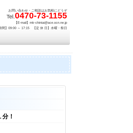
お問い合わせ・ご相談はお気軽にどうぞ
0470-73-1155
Tel.
【E-mail】mk-chintai@ace.ocn.ne.jp
間】09:00 ～ 17:15 【定 休 日】水曜・祭日
１分！