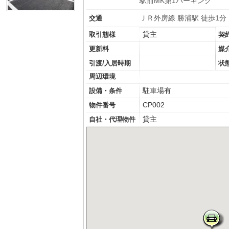
駅前MK第1パーキング
ＪＲ外房線 勝浦駅 徒歩1分
交通
貸主
取引態様
契
更新料
媒
引渡/入居時期
状
周辺環境
駐車場有
設備・条件
CP002
物件番号
貸主
自社・代理物件