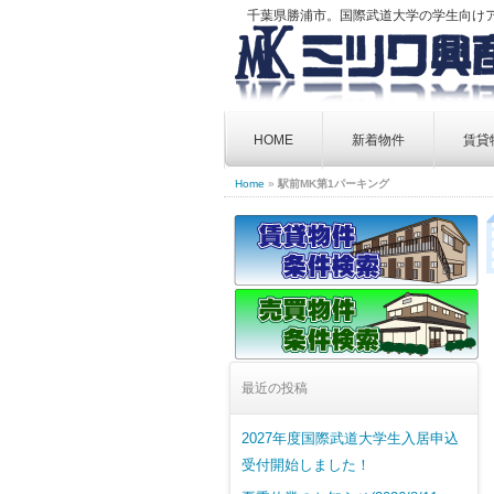
千葉県勝浦市。国際武道大学の学生向け
Skip
to
HOME
新着物件
賃貸
content
Home
»
駅前MK第1パーキング
最近の投稿
2027年度国際武道大学生入居申込
受付開始しました！