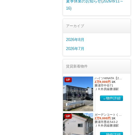
夏季休業のお知らせ(2026/8/11～
16)
アーカイブ
2026年8月
2026年7月
賃貸新着物件
ハイツHINATA【2027年度国際武道大学生 入居申込受付開始しました！】
UP
2万9,000円
1K
勝浦市中谷71
ＪＲ外房線勝浦駅
→物件詳細
ガーデンコートくすのき 【2027年度国際武道大学生 入居申込受付開始しました！】
UP
2万9,000円
1K
勝浦市墨名543-2
ＪＲ外房線勝浦駅
→物件詳細