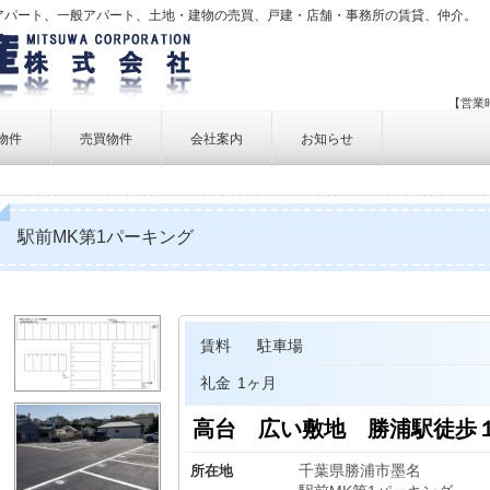
アパート、一般アパート、土地・建物の売買、戸建・店舗・事務所の賃貸、仲介。
【営業時
物件
売買物件
会社案内
お知らせ
賃貸物件一覧
売買物件一覧
事業内容
賃貸物件検索
売買物件検索
個人情報保護方針
駅前MK第1パーキング
アクセス
お問い合せ
賃料
駐車場
礼金
1ヶ月
高台 広い敷地 勝浦駅徒歩
千葉県勝浦市墨名
所在地