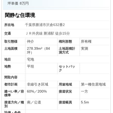
坪単価
8万円
閑静な住環境
千葉県勝浦市沢倉632番2
所在地
ＪＲ外房線 勝浦駅 徒歩15分
交通
仲介
所有権
取引態様
権利形態
278.39m²（84
実測
土地面積
土地面積計
坪）
測方式
宅地
地目
平坦
地勢
セットバッ
ク
間取内容
非線引き区域
第一種住居地域
都市計画
用途地域
60%／200%
一方
建ぺい率／容
接道状況
積率
南／公道
5.5m
接道方向／種
接道幅員
別
設備・条件