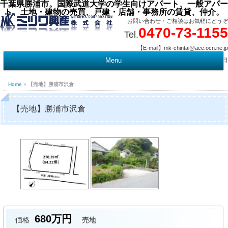
千葉県勝浦市。国際武道大学の学生向けアパート、一般アパー
ト、土地・建物の売買、戸建・店舗・事務所の賃貸、仲介。
お問い合わせ・ご相談はお気軽にどうぞ
0470-73-1155
Tel.
【E-mail】mk-chintai@ace.ocn.ne.jp
【営業時間】09:00 ～ 17:15 【定 休 日】水曜・祭日
Menu
t
c
Home
»
【売地】勝浦市沢倉
【売地】勝浦市沢倉
680万円
価格
売地