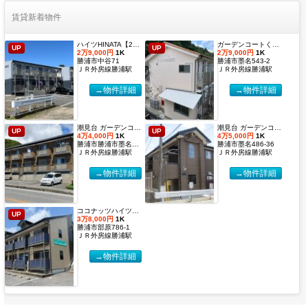
賃貸新着物件
ハイツHINATA【2027年度国際武道大学生 入居申込受付開始しました！】
ガーデンコートくすのき 【2027年度国際武道大学生 入居申込受付開始しました！】
UP
UP
2万9,000円
1K
2万9,000円
1K
勝浦市中谷71
勝浦市墨名543-2
ＪＲ外房線勝浦駅
ＪＲ外房線勝浦駅
→物件詳細
→物件詳細
潮見台 ガーデンコート２【2027年度国際武道大学生 入居申込受付開始しました！】
潮見台 ガーデンコート【2027年度国際武道大学生 入居申込受付開始しました！】
UP
UP
4万4,000円
1K
4万5,000円
1K
勝浦市勝浦市墨名486-32
勝浦市墨名486-36
ＪＲ外房線勝浦駅
ＪＲ外房線勝浦駅
→物件詳細
→物件詳細
ココナッツハイツ６【2027年度国際武道大学生 入居申込受付開始しました！】
UP
3万8,000円
1K
勝浦市部原786-1
ＪＲ外房線勝浦駅
→物件詳細