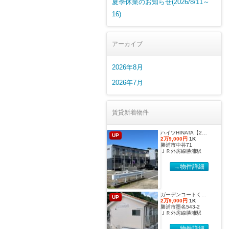
夏季休業のお知らせ(2026/8/11～
16)
アーカイブ
2026年8月
2026年7月
賃貸新着物件
ハイツHINATA【2027年度国際武道大学生 入居申込受付開始しました！】
UP
2万9,000円
1K
勝浦市中谷71
ＪＲ外房線勝浦駅
→物件詳細
ガーデンコートくすのき 【2027年度国際武道大学生 入居申込受付開始しました！】
UP
2万9,000円
1K
勝浦市墨名543-2
ＪＲ外房線勝浦駅
→物件詳細