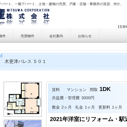
アパート、一般アパート、土地・建物の売買、戸建・店舗・事務所の賃貸、仲介。
【営業時
物件
売買物件
会社案内
お知らせ
賃貸物件一覧
売買物件一覧
事業内容
賃貸物件検索
売買物件検索
個人情報保護方針
木更津パレス ５０１
アクセス
お問い合せ
1DK
賃料
マンション
間取
共益費・管理費
3000円
敷金
2ヶ月
礼金
1ヶ月
更新料
1ヶ月
2021年洋室にリフォーム・駅