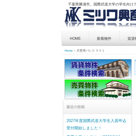
千葉県勝浦市。国際武道大学の学生向け
Skip
to
HOME
新着物件
賃貸
content
Home
»
木更津パレス ５０１
最近の投稿
2027年度国際武道大学生入居申込
受付開始しました！