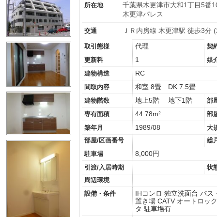
千葉県木更津市大和1丁目5番1
所在地
木更津パレス
ＪＲ内房線 木更津駅 徒歩3分 (2
交通
代理
取引態様
契
1
更新料
媒
RC
建物構造
和室 8畳
DK 7.5畳
間取内容
地上5階 地下1階
建物階数
部
44.78m²
専有面積
部
1989/08
築年月
大
部屋/区画番号
総
8,000円
駐車場
引渡/入居時期
状
周辺環境
IHコンロ
独立洗面台
バス
設備・条件
置き場
CATV
オートロッ
タ
駐車場有