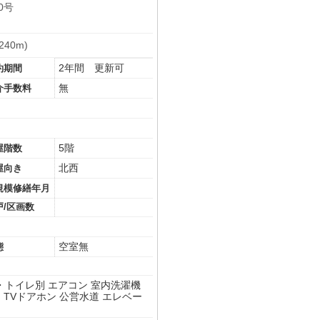
0号
40m)
2年間 更新可
約期間
無
介手数料
5階
屋階数
北西
屋向き
規模修繕年月
戸/区画数
空室無
態
・トイレ別
エアコン
室内洗濯機
ク
TVドアホン
公営水道
エレベー