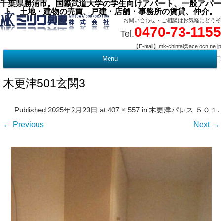
千葉県勝浦市。国際武道大学の学生向けアパート、一般アパー
ト、土地・建物の売買、戸建・店舗・事務所の賃貸、仲介。
お問い合わせ・ご相談はお気軽にどうぞ
0470-73-1155
Tel.
【E-mail】mk-chintai@ace.ocn.ne.jp
【営業時間】09:00 ～ 17:15 【定 休 日】水曜・祭日
Menu
t
c
木更津501玄関3
Published
2025年2月23日
at
407 × 557
in
木更津パレス ５０１
.
← Previous
Next →