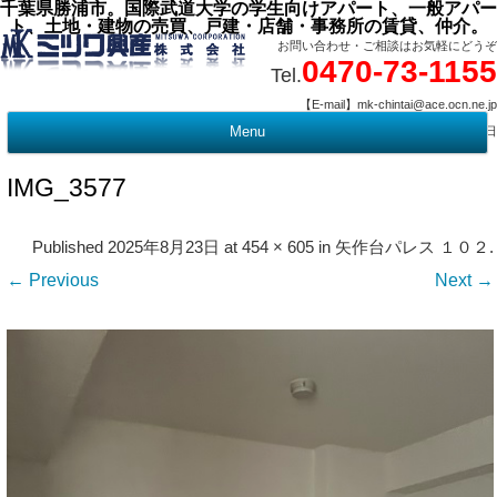
千葉県勝浦市。国際武道大学の学生向けアパート、一般アパー
ト、土地・建物の売買、戸建・店舗・事務所の賃貸、仲介。
お問い合わせ・ご相談はお気軽にどうぞ
0470-73-1155
Tel.
【E-mail】mk-chintai@ace.ocn.ne.jp
【営業時間】09:00 ～ 17:15 【定 休 日】水曜・祭日
Menu
t
c
IMG_3577
Published
2025年8月23日
at
454 × 605
in
矢作台パレス １０２
.
← Previous
Next →