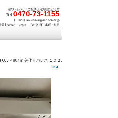
お問い合わせ・ご相談はお気軽にどうぞ
0470-73-1155
Tel.
【E-mail】mk-chintai@ace.ocn.ne.jp
間】09:00 ～ 17:15 【定 休 日】水曜・祭日
t
605 × 807
in
矢作台パレス １０２
.
Next →