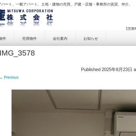
アパート、一般アパート、土地・建物の売買、戸建・店舗・事務所の賃貸、仲介。
【営業時
物件
売買物件
会社案内
お知らせ
IMG_3578
賃貸物件一覧
売買物件一覧
事業内容
賃貸物件検索
売買物件検索
個人情報保護方針
Published
2025年8月23日
a
アクセス
← Previous
お問い合せ