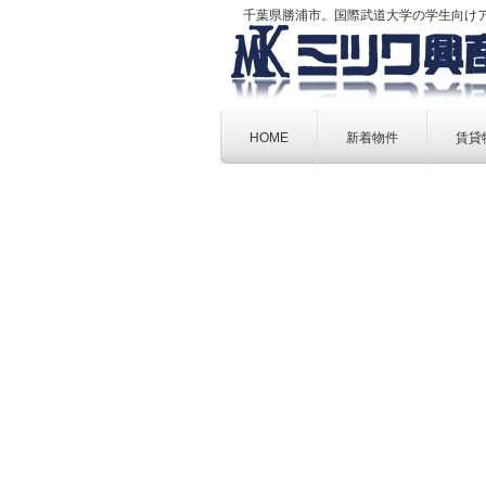
千葉県勝浦市。国際武道大学の学生向け
Skip
to
HOME
新着物件
賃貸
content