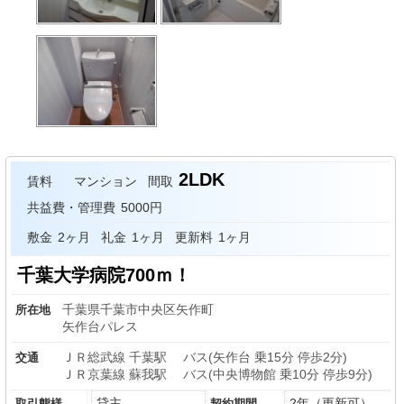
2LDK
賃料
マンション
間取
共益費・管理費
5000円
敷金
2ヶ月
礼金
1ヶ月
更新料
1ヶ月
千葉大学病院700ｍ！
千葉県千葉市中央区矢作町
所在地
矢作台パレス
ＪＲ総武線 千葉駅
バス(矢作台 乗15分 停歩2分)
交通
ＪＲ京葉線 蘇我駅
バス(中央博物館 乗10分 停歩9分)
貸主
2年（更新可）
取引態様
契約期間