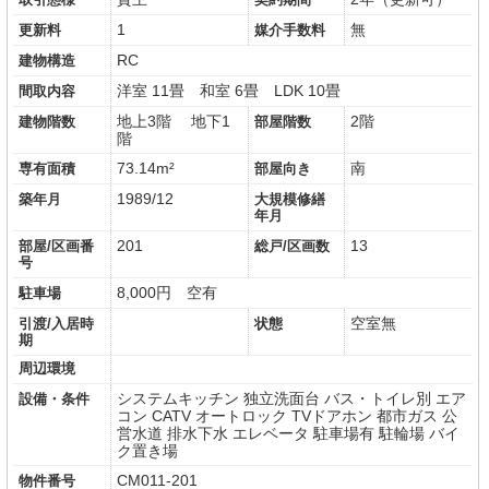
1
無
更新料
媒介手数料
RC
建物構造
洋室 11畳
和室 6畳
LDK 10畳
間取内容
地上3階 地下1
2階
建物階数
部屋階数
階
73.14m²
南
専有面積
部屋向き
1989/12
築年月
大規模修繕
年月
201
13
部屋/区画番
総戸/区画数
号
8,000円 空有
駐車場
空室無
引渡/入居時
状態
期
周辺環境
システムキッチン
独立洗面台
バス・トイレ別
エア
設備・条件
コン
CATV
オートロック
TVドアホン
都市ガス
公
営水道
排水下水
エレベータ
駐車場有
駐輪場
バイ
ク置き場
CM011-201
物件番号