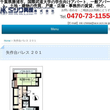
千葉県勝浦市。国際武道大学の学生向けアパート、一般アパー
ト、土地・建物の売買、戸建・店舗・事務所の賃貸、仲介。
お問い合わせ・ご相談はお気軽にどうぞ
0470-73-1155
Tel.
【E-mail】mk-chintai@ace.ocn.ne.jp
【営業時間】09:00 ～ 17:15 【定 休 日】水曜・祭日
Menu
t
c
Home
»
矢作台パレス ２０１
矢作台パレス ２０１