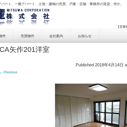
アパート、一般アパート、土地・建物の売買、戸建・店舗・事務所の賃貸、仲介。
【営業時
物件
売買物件
会社案内
お知らせ
CA矢作201洋室
賃貸物件一覧
売買物件一覧
事業内容
賃貸物件検索
売買物件検索
個人情報保護方針
Published
2018年4月14日
a
アクセス
← Previous
お問い合せ