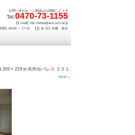
お問い合わせ・ご相談はお気軽にどうぞ
0470-73-1155
Tel.
【E-mail】mk-chintai@ace.ocn.ne.jp
間】09:00 ～ 17:15 【定 休 日】水曜・祭日
t
293 × 219
in
矢作台パレス ２０１
.
Next →