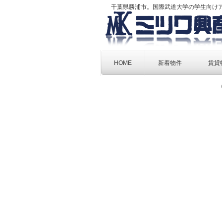
千葉県勝浦市。国際武道大学の学生向け
Skip
to
HOME
新着物件
賃貸
content