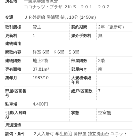
千葉県勝浦市沢倉
所在地
ココナッツ・プラザ ２K+S ２０１ ２０２
ＪＲ外房線 勝浦駅 徒歩18分 (1450m)
交通
貸主
2年（更新可）
取引態様
契約期間
1
無
更新料
媒介手数料
建物構造
洋室 6畳
K 6畳
S 3畳
間取内容
地上2階
2階
建物階数
部屋階数
37.81m²
南
専有面積
部屋向き
1987/10
築年月
大規模修繕
年月
7
部屋/区画番
総戸/区画数
号
4,400円
駐車場
空室無
引渡/入居時
状態
期
周辺環境
２人入居可
学生歓迎
角部屋
独立洗面台
ユニット
設備・条件