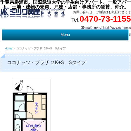
千葉県勝浦市。国際武道大学の学生向けアパート、一般アパー
ト、土地・建物の売買、戸建・店舗・事務所の賃貸、仲介。
お問い合わせ・ご相談はお気軽にどうぞ
0470-73-1155
Tel.
【E-mail】mk-chintai@ace.ocn.ne.jp
【営業時間】09:00 ～ 17:15 【定 休 日】水曜・祭日
Menu
t
c
Home
»
ココナッツ・プラザ ２K+S Sタイプ
ココナッツ・プラザ ２K+S Sタイプ