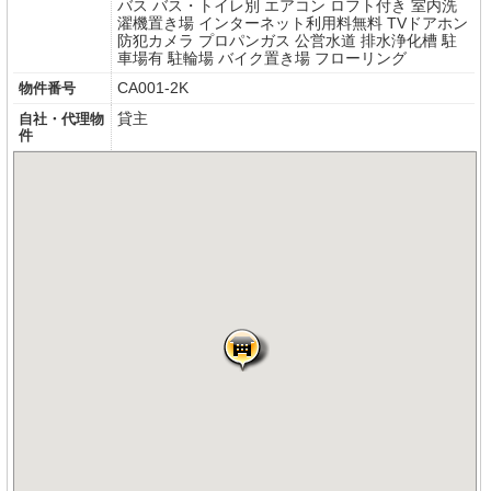
バス
バス・トイレ別
エアコン
ロフト付き
室内洗
濯機置き場
インターネット利用料無料
TVドアホン
防犯カメラ
プロパンガス
公営水道
排水浄化槽
駐
車場有
駐輪場
バイク置き場
フローリング
CA001-2K
物件番号
貸主
自社・代理物
件