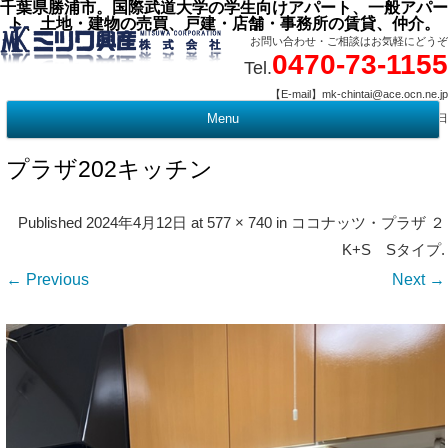
千葉県勝浦市。国際武道大学の学生向けアパート、一般アパー
ト、土地・建物の売買、戸建・店舗・事務所の賃貸、仲介。
お問い合わせ・ご相談はお気軽にどうぞ
0470-73-1155
Tel.
【E-mail】mk-chintai@ace.ocn.ne.jp
【営業時間】09:00 ～ 17:15 【定 休 日】水曜・祭日
Menu
t
c
プラザ202キッチン
Published
2024年4月12日
at
577 × 740
in
ココナッツ・プラザ ２
K+S Sタイプ
.
← Previous
Next →