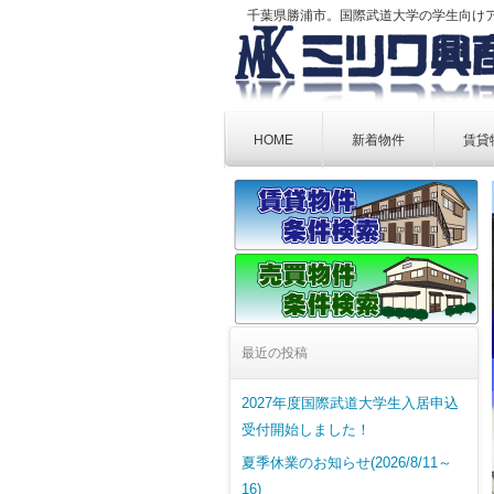
千葉県勝浦市。国際武道大学の学生向け
Skip
to
HOME
新着物件
賃貸
content
最近の投稿
2027年度国際武道大学生入居申込
受付開始しました！
夏季休業のお知らせ(2026/8/11～
16)