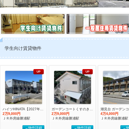
学生向け賃貸物件
UP
UP
ハイツHINATA【2027年度国際武道大学生 入居申込受付開始しました！】
ガーデンコートくすのき 【2027年度国際武道大学生 入居申込受付開始しました！】
2万9,000円
2万9,000円
4万4,000円
ＪＲ外房線勝浦駅
ＪＲ外房線勝浦駅
ＪＲ外房線勝浦駅
→物件詳細
→物件詳細
→