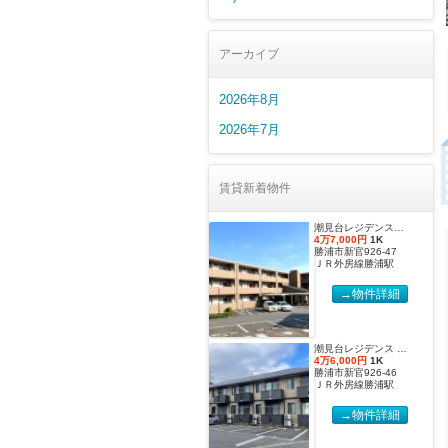
アーカイブ
2026年8月
2026年7月
賃貸新着物件
潮見台レジデンス壱番館 Dタイプ
4万7,000円
1K
勝浦市新官926-47
ＪＲ外房線勝浦駅
→物件詳細
潮見台レジデンス Ｂ棟 Ｂタイプ
4万6,000円
1K
勝浦市新官926-46
ＪＲ外房線勝浦駅
→物件詳細